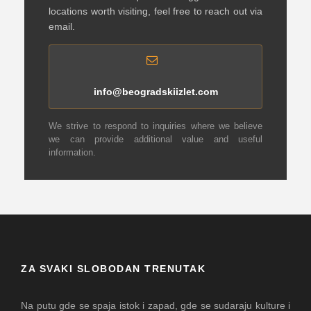
locations worth visiting, feel free to reach out via
email.
info@beogradskiizlet.com
We strive to respond to inquiries where we believe
we can provide additional value and useful
information.
ZA SVAKI SLOBODAN TRENUTAK
Na putu gde se spaja istok i zapad, gde se sudaraju kulture i