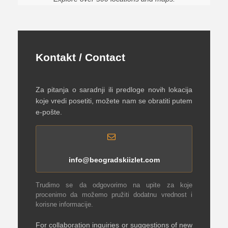
Kontakt / Contact
Za pitanja o saradnji ili predloge novih lokacija
koje vredi posetiti, možete nam se obratiti putem
e-pošte.
info@beogradskiizlet.com
Trudimo se da odgovorimo na upite za koje
procenimo da možemo pružiti dodatnu vrednost i
korisne informacije.
For collaboration inquiries or suggestions of new