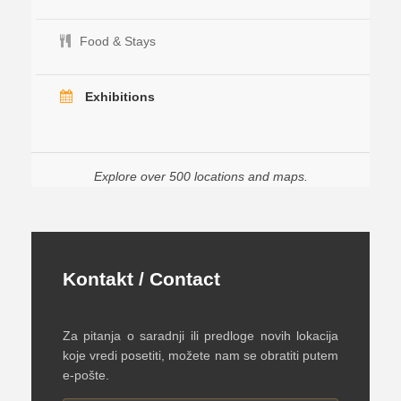
Food & Stays
Exhibitions
Explore over 500 locations and maps.
Kontakt / Contact
Za pitanja o saradnji ili predloge novih lokacija
koje vredi posetiti, možete nam se obratiti putem
e-pošte.