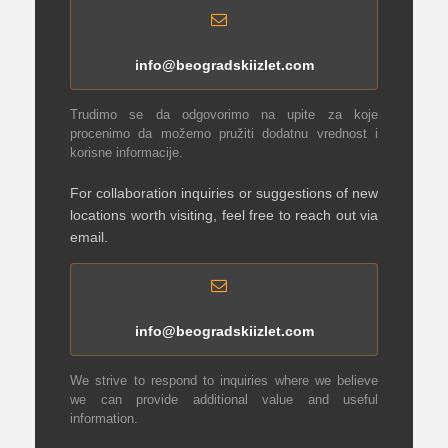
info@beogradskiizlet.com
Trudimo se da odgovorimo na upite za koje
procenimo da možemo pružiti dodatnu vrednost i
korisne informacije.
For collaboration inquiries or suggestions of new
locations worth visiting, feel free to reach out via
email.
info@beogradskiizlet.com
We strive to respond to inquiries where we believe
we can provide additional value and useful
information.