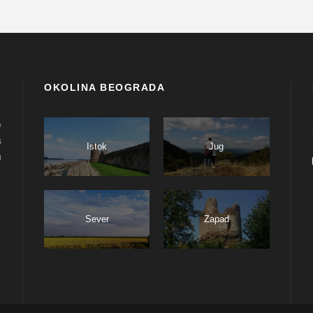
OKOLINA BEOGRADA
e
s
Istok
Jug
u
Sever
Zapad