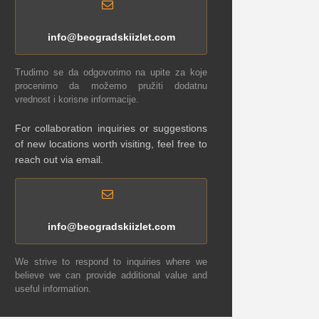
info@beogradskiizlet.com
Trudimo se da odgovorimo na upite za koje
procenimo da možemo pružiti dodatnu
vrednost i korisne informacije.
For collaboration inquiries or suggestions
of new locations worth visiting, feel free to
reach out via email.
info@beogradskiizlet.com
We strive to respond to inquiries where we
believe we can provide additional value and
useful information.