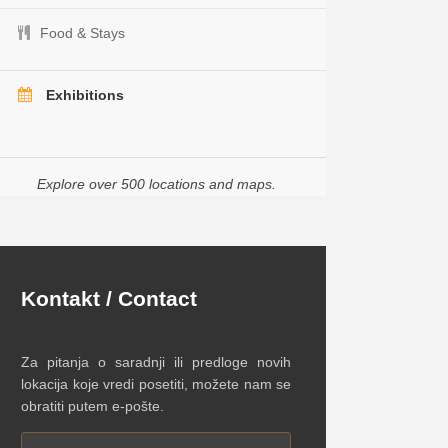
Food & Stays
Exhibitions
Explore over 500 locations and maps.
Kontakt / Contact
Za pitanja o saradnji ili predloge novih
lokacija koje vredi posetiti, možete nam se
obratiti putem e-pošte.