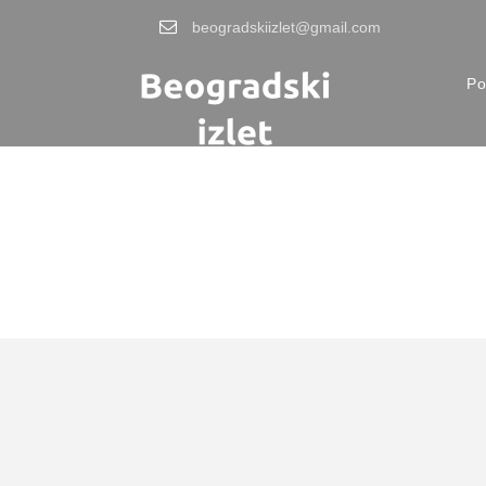
beogradskiizlet@gmail.com
Po
Tag
romantični rest