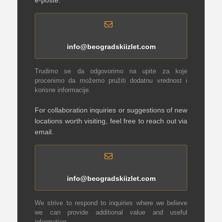
e-pošte.
info@beogradskiizlet.com
Trudimo se da odgovorimo na upite za koje
procenimo da možemo pružiti dodatnu vrednost i
korisne informacije.
For collaboration inquiries or suggestions of new
locations worth visiting, feel free to reach out via
email.
info@beogradskiizlet.com
We strive to respond to inquiries where we believe
we can provide additional value and useful
information.