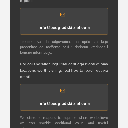
e-pošte.
info@beogradskiizlet.com
Trudimo se da odgovorimo na upite za koje
procenimo da možemo pružiti dodatnu vrednost i
korisne informacije.
For collaboration inquiries or suggestions of new
locations worth visiting, feel free to reach out via
email.
info@beogradskiizlet.com
We strive to respond to inquiries where we believe
we can provide additional value and useful