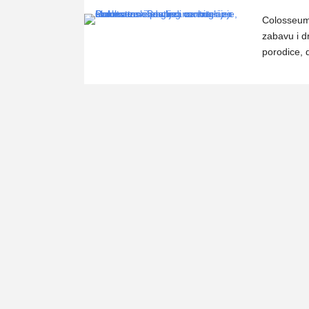
Colosseum 
zabavu i d
porodice, 