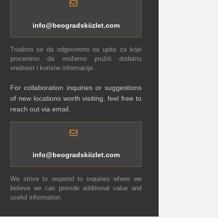
info@beogradskiizlet.com
Trudimo se da odgovorimo na upite za koje
procenimo da možemo pružiti dodatnu
vrednost i korisne informacije.
For collaboration inquiries or suggestions
of new locations worth visiting, feel free to
reach out via email.
info@beogradskiizlet.com
We strive to respond to inquiries where we
believe we can provide additional value and
useful information.