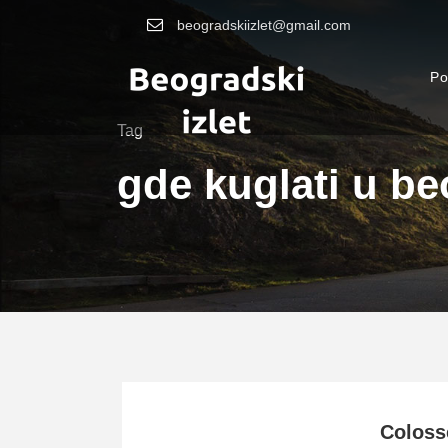
beogradskiizlet@gmail.com
Po
Tag
gde kuglati u b
Coloss