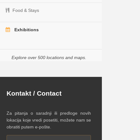
Food & Stays
Exhibitions
Explore over 500 locations and maps.
Kontakt / Contact
Za pitanja o saradnji ili predloge novih
lokacija koje vredi posetiti, možete nam se
obratiti putem e-pošte.