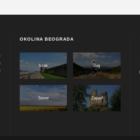
OKOLINA BEOGRADA
e
s
Istok
Jug
u
Sever
Zapad