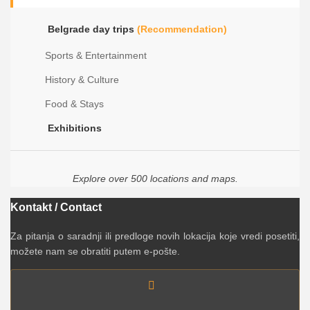
Belgrade day trips
(Recommendation)
Sports & Entertainment
History & Culture
Food & Stays
Exhibitions
Explore over 500 locations and maps.
Kontakt / Contact
Za pitanja o saradnji ili predloge novih lokacija koje vredi posetiti,
možete nam se obratiti putem e-pošte.