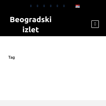
Tag
Gde jesti u
Obrenovcu