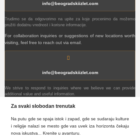
info@beogradskiizlet.com
Trudimo se da odgovorimo na upite za koje procenimo da možemo
pružiti dodatnu vrednost i korisne informacije.
For collaboration inquiries or suggestions of new locations worth
visiting, feel free to reach out via email.
info@beogradskiizlet.com
We strive to respond to inquiries where we believe we can provide
additional value and useful information.
Za svaki slobodan trenutak
Na putu gde se spaja istok i zapad, gde se sudaraju kulture
i religije nalazi se mesto gde vas uvek iza horizonta čekaju
nova iskustva... Krenite u avanturu.