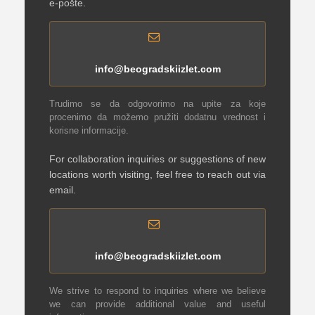
e-pošte.
info@beogradskiizlet.com
Trudimo se da odgovorimo na upite za koje
procenimo da možemo pružiti dodatnu vrednost i
korisne informacije.
For collaboration inquiries or suggestions of new
locations worth visiting, feel free to reach out via
email.
info@beogradskiizlet.com
We strive to respond to inquiries where we believe
we can provide additional value and useful