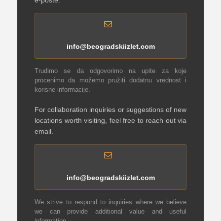
e-pošte.
info@beogradskiizlet.com
Trudimo se da odgovorimo na upite za koje
procenimo da možemo pružiti dodatnu vrednost i
korisne informacije.
For collaboration inquiries or suggestions of new
locations worth visiting, feel free to reach out via
email.
info@beogradskiizlet.com
We strive to respond to inquiries where we believe
we can provide additional value and useful
information.