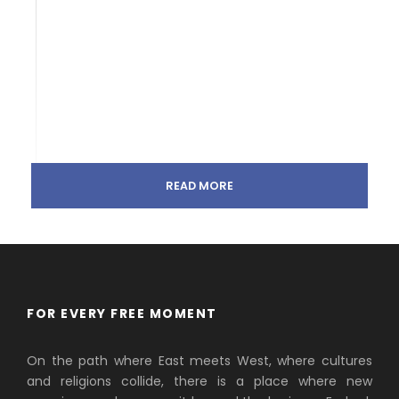
READ MORE
FOR EVERY FREE MOMENT
On the path where East meets West, where cultures
and religions collide, there is a place where new