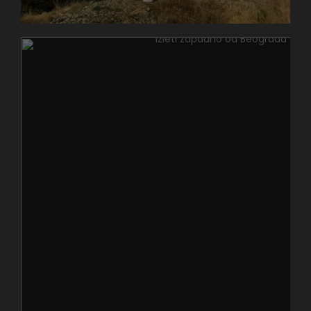
delova Beograda. Tu je u miru ove lepe
ambijentalne celine kraja oko
Saborne crkve
i
Patrijaršije svoje mesto našla zgrada koja nam dosta
govori o burnim istorijskim događajima iz XIX veka i
razvoju srpskog društva i države. U pitanju je Konak
kneginje Ljubice, zgradi koju je vreme svoje prve
vladavine sagradio svojoj supruzi knez Miloš
Obrenović.
„Ili ćemo peći vola ili zaljuljati konopac“ poručio je
knez Miloš protomajstoru Hadži Nikoli Živkoviću.
Ovako je zabeležen trenutak davanja zadatka
izgradnje beogradskog konaka kneginji Ljubici, i rok
od dve godine. Iako je stari majstor bio pedantan po
prirodi i poznat po tome da je svaku ciglu kuckao pre
nego što je davao dozvolu da se ugradi u građevine,
izgradnja konaka je zaista trajala dve godine, od
1829. do 1831. godine.
Zbog blizine turskog garnizona na
Kalemegdanu
, u