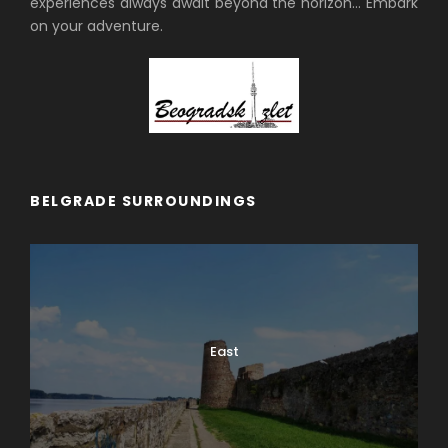
experiences always await beyond the horizon… Embark
on your adventure.
BELGRADE SURROUNDINGS
East