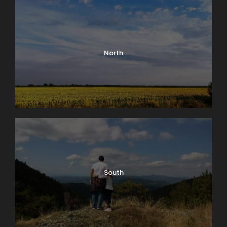
North
Ako je šetnja, vožnja bicikla, izlet i zabava pored reke
nešto što planirate, onda je svakako jedan od
najboljih izbora Zemunski kej. Ovo je odlično mesto
za prijatan odmor u Beogradu, koje posetioci našeg
grada rado obilaze. Kej počinje u podnožju brda
South
Gardoš
i pruža se nizvodno desnom obalom
Dunava
u dužini od oko 2,5 kilometara. Ljubitelji šetnje
uživaće u divnom pogledu na
Dunav
, dok se uz
glavnu stazu nalaze travnate površine, a na prelazu