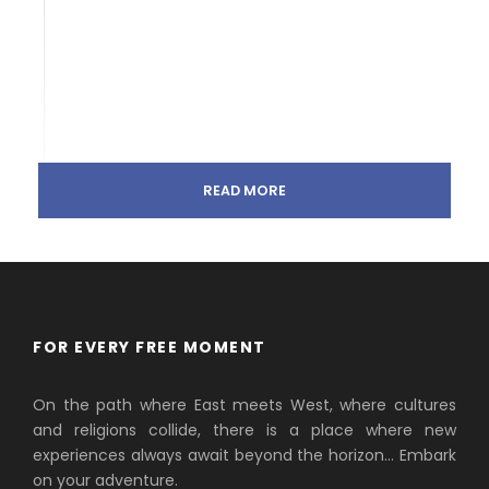
READ MORE
FOR EVERY FREE MOMENT
On the path where East meets West, where cultures
and religions collide, there is a place where new
experiences always await beyond the horizon… Embark
on your adventure.