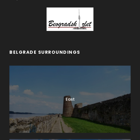
Trenutno se u ponudi nalazi veliki izbor vina koja
ljubiteljima odlicno upotpunjuju razne vrste hrane.
Bez obzira da li ste ljubitelj salata ili morskih plodova i
mediteranske hrane ili pak pikantnih jela od ribe,
poput dimljenog lososa, u vinariji Pantić možete naći
odgovarajuća vina koji će se savršeno stopiti sa
vašim izborom hrane.
BELGRADE SURROUNDINGS
Isto važi i za ljubitelje malo teže hrane, odnosno
specijaliteta od divljači, tamnih mesa, jakih sireva ili
testenina, pasta i pica. Za njih u vinariji predlažu
prelepa vina uglavnom od sorti Merlot i Caberne.
Ukoliko niste sigurni u izbor, domaćini će vam
posvetiti punu pažnju kako biste izabrali vina koja će
East
najviše prijati.
Vinarije u Beogradu, kao što je vinarija Pantić su
pravo osveženje za turizam u Srbiji. Poseta ovoj
vinariji treba da bude namenska, onda kada želite
natenane provesti prijatne trenutke u svetu vina. U