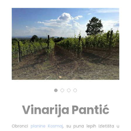
Vinarija Pantić
Obronci
planine Kosmaj
, su puna lepih izletišta u