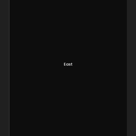
East
0
SHARES