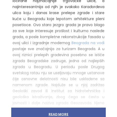
locirane najznačajnije trgovačke ulice, a
najinteresantnija od njih je svakako Karađorđeva
ulica koju i danas krase prelepe zgrade i stare
kuće u Beogradu koje lepotom arhitekture pleni
posetioce. Ovo staro jezgro grada je pravo blago
za sve koje interesuje prošlost i kulturno nasleđe
grada, a posle kompletne rekonstrukcije fasada u
ovoj ulici i izgradnje modernog
Beograda na vodi
postaje sve značajnija za turizam Beograda. A u
ovoj riznici prelepih građevina posebno se ističe
zgrada Beogradske zadruge, jedna od najlepših
zgrada u Beogradu. U periodu posle Drugog
svetskog ratau nju se useljavaju mnoge ustanove
čije osnovne delatnosti nisu bile usklađene sa
namenom zgrade. Najduže se u njoj zadržao
Geološki zavod ili Institut za hidrotehnička i
geološka istraživanja, zbog čega se često u
javnosti i dalje naziva zgrada Geozavoda. Njeno
propadanje poslednjih decenija XX veka dugo je
READ MORE
bilo simbol propadanja celog društva. A onda je