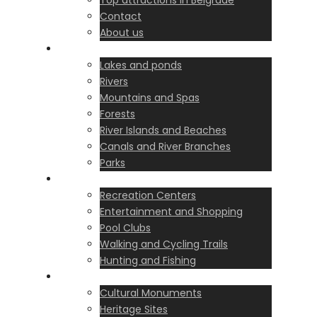
Top attractions in Belgrade
Contact
About us
Nature & Day Trips
Lakes and ponds
Rivers
Mountains and Spas
Forests
River Islands and Beaches
Canals and River Branches
Parks
Sports & Entertainment
Recreation Centers
Entertainment and Shopping
Pool Clubs
Walking and Cycling Trails
Hunting and Fishing
History & Culture
Cultural Monuments
Heritage Sites