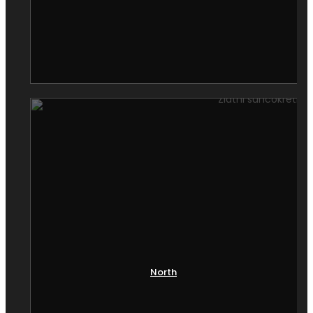
Proglašena je za spomenik kulture od velikog
značaja.
Obzirom da ovaj deo grada se iz dana u dan
menja i ulepšava, logično je da svoje mesto ovde
počinju da svoje mesto nalaze odlični beogradski
restorani i kafići, ali se sve češće može naći i
kvalitetno prenoćište u Beogradu.
North