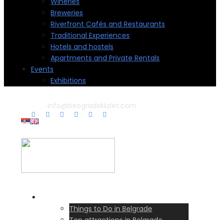
Wineries
Breweries
Riverfront Cafés and Restaurants
Traditional Experiences
Hotels and hostels
Apartments and Private Rentals
Events
Exhibitions
info@beogradskiizlet.com
Home
Things to Do in Belgrade