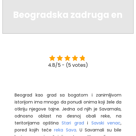
Beogradska zadruga en
4.8/5 - (5 votes)
Beograd kao grad sa bogatom i zanimljivom
istorijom ima mnogo da ponudi onima koji žele da
otkriju njegove tajne. Jedna od njih je Savamala,
odnosno oblast na desnoj obali reke, na
teritorijama opština
Stari grad
i
Savski venac
,
pored kojih teče
reka Sava
. U Savamali su bile