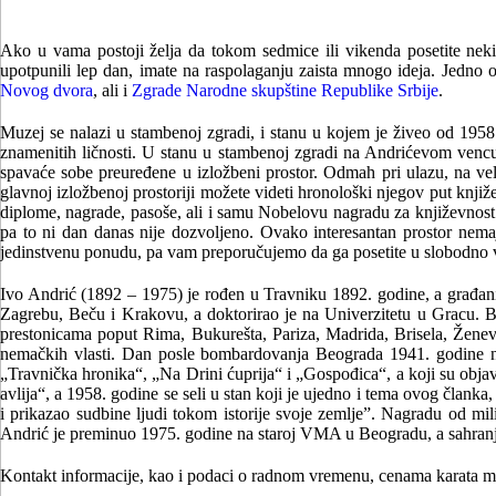
1
2
3
4
5
Ako u vama postoji želja da tokom sedmice ili vikenda posetite neki o
upotpunili lep dan, imate na raspolaganju zaista mnogo ideja. Jedno
Novog dvora
, ali i
Zgrade Narodne skupštine Republike Srbije
.
Muzej se nalazi u stambenoj zgradi, i stanu u kojem je živeo od 1958
znamenitih ličnosti. U stanu u stambenoj zgradi na Andrićevom vencu b
spavaće sobe preuređene u izložbeni prostor. Odmah pri ulazu, na vel
glavnoj izložbenoj prostoriji možete videti hronološki njegov put knj
diplome, nagrade, pasoše, ali i samu Nobelovu nagradu za književnost. 
pa to ni dan danas nije dozvoljeno. Ovako interesantan prostor ne
jedinstvenu ponudu, pa vam preporučujemo da ga posetite u slobodno 
Ivo Andrić (1892 – 1975) je rođen u Travniku 1892. godine, a građani
Zagrebu, Beču i Krakovu, a doktorirao je na Univerzitetu u Gracu. B
prestonicama poput Rima, Bukurešta, Pariza, Madrida, Brisela, Ženeve
nemačkih vlasti. Dan posle bombardovanja Beograda 1941. godine na
„Travnička hronika“, „Na Drini ćuprija“ i „Gospođica“, a koji su obja
avlija“, a 1958. godine se seli u stan koji je ujedno i tema ovog čla
i prikazao sudbine ljudi tokom istorije svoje zemlje”. Nagradu od mi
Andrić je preminuo 1975. godine na staroj VMA u Beogradu, a sahranj
Kontakt informacije, kao i podaci o radnom vremenu, cenama karata m