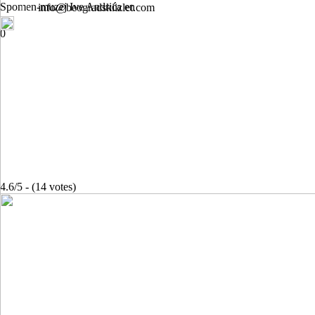
Spomen-muzej Ive Andrića en
info@beogradskiizlet.com
0
4.6/5 - (14 votes)