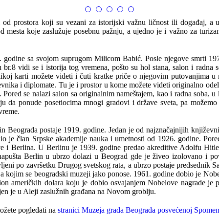
d prostora koji su vezani za istorijski važnu ličnost ili događaj, a 
 od mesta koje zaslužuje posebnu pažnju, a ujedno je i važno za turi
. godine sa svojom suprugom Milicom Babić. Posle njegove smrti 1975.
r.8 vidi se i istorija tog vremena, pošto su hol stana, salon i radna 
ikoj karti možete videti i čuti kratke priče o njegovim putovanjima 
iževnika i diplomate. Tu je i prostor u kome možete videti originalno
Pored se nalazi salon sa originalnim nameštajem, kao i radna soba, u ko
maju da ponude posetiocima mnogi gradovi i države sveta, pa možemo
vreme.
n Beograda postaje 1919. godine. Jedan je od najznačajnijih književni
io je član Srpske akademije nauka i umetnosti od 1926. godine. Pore
 i Berlina. U Berlinu je 1939. godine predao akreditive Adolfu Hitle
pušta Berlin u ubrzo dolazi u Beograd gde je živeo izolovano i pov
vljeni po završetku Drugog svetskog rata, a ubrzo postaje predsednik S
nka, a kojim se beogradski muzeji jako ponose. 1961. godine dobio je N
lion američkih dolara koju je dobio osvajanjem Nobelove nagrade je p
en je u Aleji zaslužnih građana na Novom groblju.
ožete pogledati na
stranici Muzeja grada Beograda posvećenoj Spomen