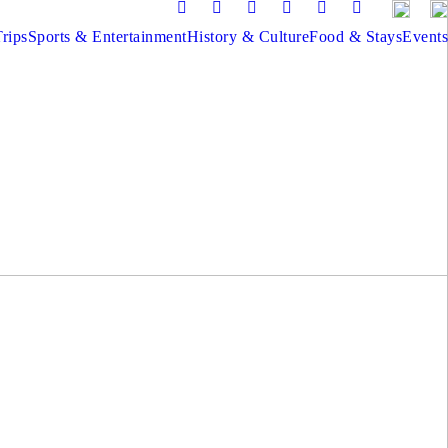
rips
Sports & Entertainment
History & Culture
Food & Stays
Events