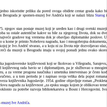
ujedno iskoristite priliku da pored ovoga obiđete centar grada kako bi
zam Beograda je spomen-muzej Ive Andrića koji se nalazi blizu
Starog
 njegov stan postaje muzej koji je uređen kao i drugi svetski muzeji
soba su ostale autentične kakve su bile za njegovog života, dok su dve
u najveće gradove tog vremena dok je obavljao diplomatske poslove. U
 odelo u kome je primio Nobelovu nagradu, kao i mnogobrojna dokumenta,
joj je Ivo Andrić stvarao, a u koju ni za života nije dozvoljavao ulaz,
 reći da muzeji u Beogradu imaju u svojoj ponudi jednu ovako skoro
ka jugoslovenske književnosti koji se školovao u Višegradu, Sarajevu,
d književnog rada bavio se i diplomatijom, pa je službovao u mnogim
ru, a za vreme progona naučnika i umetnika intervenisao je često kod
učeno, a u tom periodu je i napisao svoja velika dela poput romana
aveza književnika Jugoslavije. 1954. godine objavljuje roman „Prokleta
obelovu nagradu za književnost „za epsku snagu kojom je oblikovao teme
oklonio za potrebe razvoja bibliotekarstva u Bosni i Hercegovini. Ivo
-muzej Ive Andrića
.