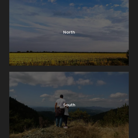
upotpuniti boravak u ovom straktivnom delu grada.
Za više informacija, fotografija i kontakt posetite
zvaničan
sajt
(pecamladenovac.com) i
Facebook
North
stranicu
ribnjaka Peca.
South