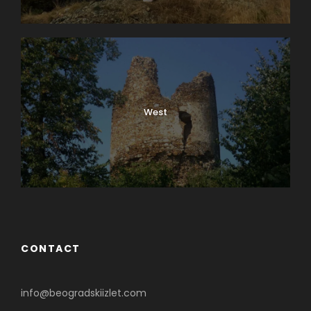
0
SHARES
West
CONTACT
info@beogradskiizlet.com