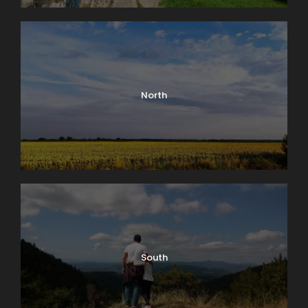
Zemunu
u kojima se možete odmoriti i osvežiti posle
ove lepe šetnje.
North
South