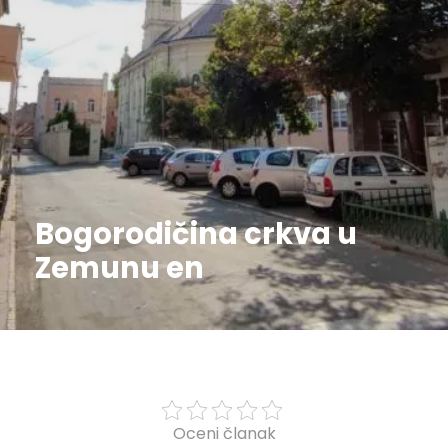
Bogorodičina crkva u
Zemunu en
Oceni članak