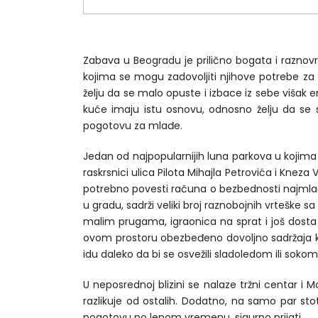
1
2
Zabava u Beogradu je prilično bogata i raznov
kojima se mogu zadovoljiti njihove potrebe za
želju da se malo opuste i izbace iz sebe višak en
kuće imaju istu osnovu, odnosno želju da se s
pogotovu za mlađe.
Jedan od najpopularnijih luna parkova u kojima s
raskrsnici ulica Pilota Mihajla Petrovića i Kneza
potrebno povesti računa o bezbednosti najmlađi
u gradu, sadrži veliki broj raznobojnih vrteške 
malim prugama, igraonica na sprat i još dosta t
ovom prostoru obezbeđeno dovoljno sadržaja kako 
idu daleko da bi se osvežili sladoledom ili sokom
U neposrednoj blizini se nalaze tržni centar i
razlikuje od ostalih. Dodatno, na samo par s
pogotovu po lepom vremenu, sigurno prijati.