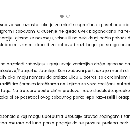
rsna za sve uzraste. Iako je za mlađe sugrađane i posetioce iz
 igrom i zabavom. Okruženje ne gleda uvek blagonaklono na “e
ergije, glasno se nasmeju, vrisnu ili na neki drugi način pokažu d
lobodno vreme iskoristi za zabavu i razbibrigu, pa su igraonic
e najmlađi zabavljaju i igraju svoje zanimljive dečje igrice se n
 Višeslava/Patrijarha Joanikija. Sam zabavni park, iako je manjih di
h, ako imaju nameru da prelaze ulicu u potrazi za čarobnijom i 
sa različitim šarenim igračkama na kojima se voze mališani, autord
oga. Na trotoaru često ulični prodavci nude sladolede, igračke,
bi se posetioci ovog zabavnog parka lepo razveselili i oraspoloži
.
 McDonald`s koji mogu upotpuniti uzbudljiv provod šopingom i zan
totina metara od luna parka počinje da se prostire prelepa pa