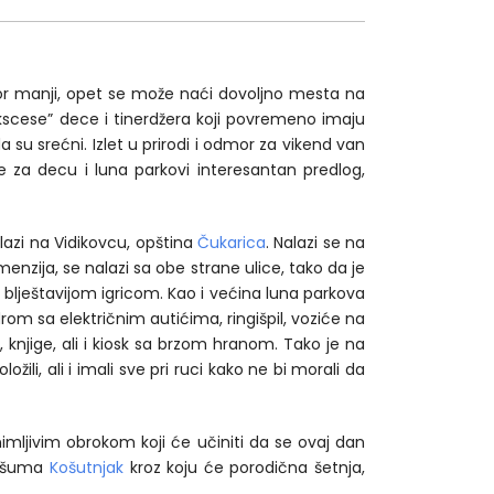
bor manji, opet se može naći dovoljno mesta na
kscese” dece i tinerdžera koji povremeno imaju
a su srećni. Izlet u prirodi i odmor za vikend van
e za decu i luna parkovi interesantan predlog,
alazi na Vidikovcu, opština
Čukarica
. Nalazi se na
menzija, se nalazi sa obe strane ulice, tako da je
blještavijom igricom. Kao i većina luna parkova
rom sa električnim autićima, ringišpil, voziće na
 knjige, ali i kiosk sa brzom hranom. Tako je na
li, ali i imali sve pri ruci kako ne bi morali da
imljivim obrokom koji će učiniti da se ovaj dan
rk šuma
Košutnjak
kroz koju će porodična šetnja,