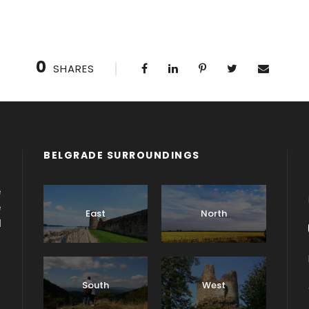
0
SHARES
BELGRADE SURROUNDINGS
e
e
East
North
d
South
West