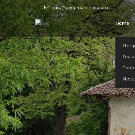
info@beogradskiizlet.com
Home
Things
Top at
Conta
About