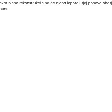
jekat njene rekonstrukcije pa će njena lepota i sjaj ponovo obas
amene.