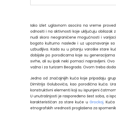
Iako izlet uglavnom asocira na vreme proved
odnositi i na aktivnosti koje uključuju obilazak
nudi skoro neograničene mogućnosti i varijacij
bogato kulturno nasleđe i uz upoznavanje sa z
uzbudljiva. Kada su u pitanju varoške stare kuć
dobijale po porodicama koje su generacijama u nj
svrhe, ali su ipak neki pomaci napravljeni. O
važna i za turizam Beograda. Ovom treba dodati 
Jedna od značajnijih kuća koje pripadaju grup
Dimitrija Golubovića, kao porodična kuća. Ur
konstruktivni elementi koji su ispunjeni čatmo
U unutrašnjosti je raspoređeno šest soba, a isp
karakterističan za stare kuće u
Grockoj
. Kuća 
etnografskih vrednosti proglašena za spomenik 