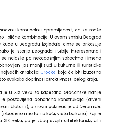
u osnovnu komunalnu opremljenost, on se može
, kao i slične kombinacije. U ovom smislu Beograd
re kuće u Beogradu izgledale, čime se prikazuje
o je istorija Beograda i Srbije interesantna i
 se nalazile po nekadašnjim sokacima i imena
ovljen, još manji služi u kulturne ili turističke
 najvećih atrakcija
Grocke
, koja će biti izuzetno
 što svakako doprinosi atraktivnosti celog kraja.
ena je u XIX veku za kapetana Gročanske nahije
je postavljena bondrična konstrukcija (drveni
vani blatom), a krovni pokrivač je od ćeramide.
 (izbočeno mesto na kući, vrsta balkona) koji je
 XIX veku, pa je zbog svojih arhitektonski, ali i