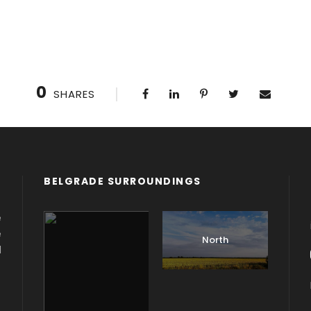
0
SHARES
BELGRADE SURROUNDINGS
e
e
North
d