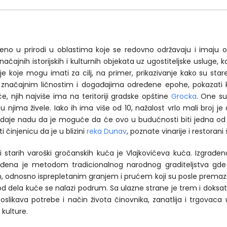
eno u prirodi u oblastima koje se redovno održavaju i imaj
 značajnih istorijskih i kulturnih objekata uz ugostiteljske usluge
e koje mogu imati za cilj, na primer, prikazivanje kako su sta
načajnim ličnostim i događajima određene epohe, pokazati kak
e, njih najviše ima na teritoriji gradske opštine
Grocka
. One su
ima živele. Iako ih ima više od 10, nažalost vrlo mali broj je obn
vo daje nadu da je moguće da će ovo u budućnosti biti jedna od
činjenicu da je u blizini
reka Dunav
, poznate vinarije i restorani
i starih varoški gročanskih kuća je Vlajkovićeva kuća. Izgrađ
ađena je metodom tradicionalnog narodnog graditeljstva gde 
m, odnosno isprepletanim granjem i prućem koji su posle premazi
od dela kuće se nalazi podrum. Sa ulazne strane je trem i doksat
oslikava potrebe i način života činovnika, zanatlija i trgovaca u
kulture.