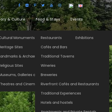
tory & Culture
Food & Stays
Events
Cultural Monuments
Restaurants
Exhibitions
Heritage Sites
Cafés and Bars
Landmarks & Archaeology
Traditional Taverns
Religious Sites
Wineries
Museums, Galleries and Cultural Centers
Breweries
Theatres and Cinemas
Riverfront Cafés and Restaurants
Traditional Experiences
Hotels and hostels
Apartments and Private Rentals