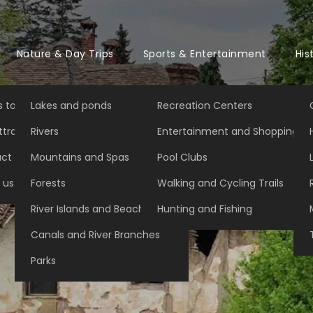
Nature & Day Trips
Sports & Entertainment
His
 to Do in Belgrade
Lakes and ponds
Recreation Centers
tractions in Belgrade
Rivers
Entertainment and Shopping
ct
Mountains and Spas
Pool Clubs
 us
Forests
Walking and Cycling Trails
River Islands and Beaches
Hunting and Fishing
Canals and River Branches
Parks