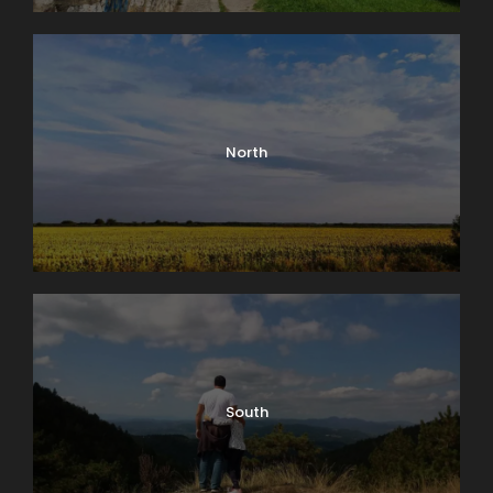
North
0
SHARES
South