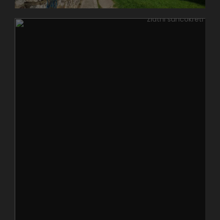
Sportsko-
rekreativni
centar