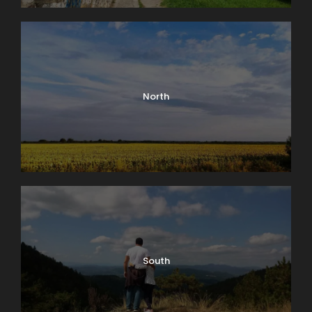
North
South
0
SHARES