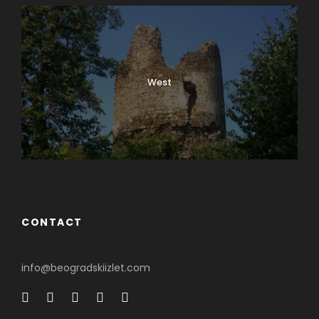
West
0
SHARES
CONTACT
info@beogradskiizlet.com