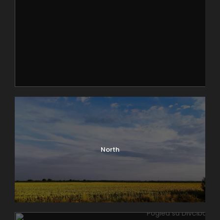
Nemci su počeli da razmatraju osnivanje velikog
koncentracionog logora u kome bi zatočili Srbe,
Jevreje, Rome i ostale nacije. Banjički logor je
osnovan 1941. godine i bio je u funkciji logora do
1944. godine. Postoje podaci da je kroz logor prošlo
oko 24.000 ljudi, ali se gotovo sigurno može reći da
je broj veći, obzirom da se u zvaničnim
evidencijama ne nalaze zatvorenici za koje se
sigurno zna da su bili ovde dovođeni. Preko 4.000
ljudi je streljano, prvenstveno u
Jajincima
, ali i
Centralnom i Jevrejskom groblju, Marinkovoj bari.
Upravo u blizini logora, gde se u daljini nalazi
planina
North
Avala
, a u neposrednoj blizini
Bajfordove (Banjičke)
šume
, beogradski muzeji imaju objekat koji podseća
na ovaj deo teške prošlosti našeg grada i države.
Osnivanju Muzeja Banjičkog logora je prethodilo
otkrivanje spomen obeležja i otvaranje Spomen
sobe tokom 1969. godine, a zatim 1982. godine i