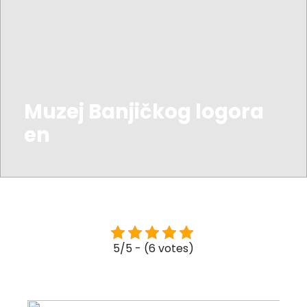
Muzej Banjičkog logora
en
5/5 - (6 votes)