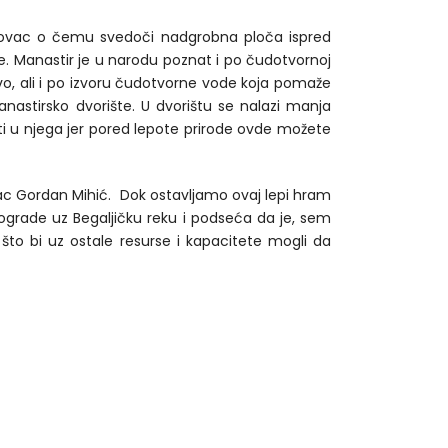
ajinovac o čemu svedoči nadgrobna ploča ispred
ne. Manastir je u narodu poznat i po čudotvornoj
o, ali i po izvoru čudotvorne vode koja pomaže
astirsko dvorište. U dvorištu se nalazi manja
iti u njega jer pored lepote prirode ovde možete
pisac Gordan Mihić. Dok ostavljamo ovaj lepi hram
ograde uz Begaljičku reku i podseća da je, sem
 što bi uz ostale resurse i kapacitete mogli da