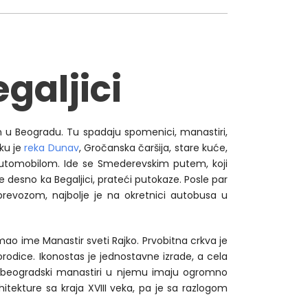
galjici
an u Beogradu. Tu spadaju spomenici, manastiri,
uku je
reka Dunav
, Gročanska čaršija, stare kuće,
e automobilom. Ide se Smederevskim putem, koji
 desno ka Begaljici, prateći putokaze. Posle par
prevozom, najbolje je na okretnici autobusa u
mao ime Manastir sveti Rajko. Prvobitna crkva je
rodice. Ikonostas je jednostavne izrade, a cela
da beogradski manastiri u njemu imaju ogromno
tekture sa kraja XVIII veka, pa je sa razlogom