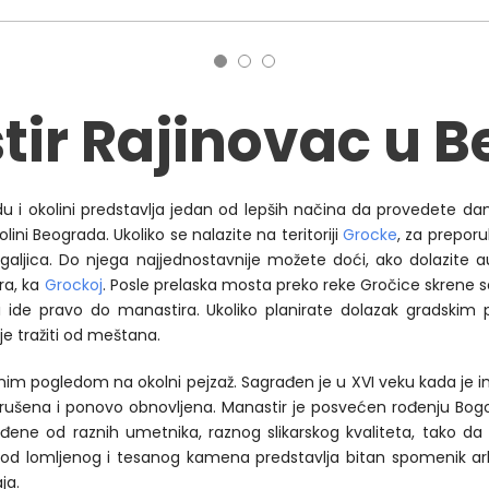
ir Rajinovac u Be
adu i okolini predstavlja jedan od lepših načina da provedete d
olini Beograda. Ukoliko se nalazite na teritoriji
Grocke
, za prepor
u Begaljica. Do njega najjednostavnije možete doći, ako dolazit
ra, ka
Grockoj
. Posle prelaska mosta preko reke Gročice skrene se
i ide pravo do manastira. Ukoliko planirate dolazak gradskim 
cije tražiti od meštana.
vnim pogledom na okolni pejzaž. Sagrađen je u XVI veku kada je i
a, rušena i ponovo obnovljena. Manastir je posvećen rođenju Bogo
ađene od raznih umetnika, raznog slikarskog kvaliteta, tako 
n od lomljenog i tesanog kamena predstavlja bitan spomenik arhi
ja.