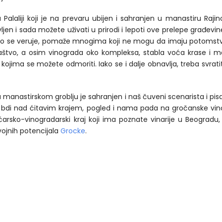
 Palaliji koji je na prevaru ubijen i sahranjen u manastiru R
en i sada možete uživati u prirodi i lepoti ove prelepe građevi
ako se veruje, pomaže mnogima koji ne mogu da imaju potomstv
štvo, a osim vinograda oko kompleksa, stabla voća krase i man
kojima se možete odmoriti. Iako se i dalje obnavlja, treba svrat
ja na manastirskom groblju je sahranjen i naš čuveni scenarista i 
i bdi nad ćitavim krajem, pogled i nama pada na gročanske vin
ćarsko-vinogradarski kraj koji ima poznate vinarije u Beogradu,
ojnih potencijala
Grocke
.