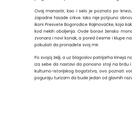
Ovaj manastir, kao i selo je poznato po knezu
zapadne fasade crkve. Iako nije potpuno obnovlj
ikoni Presvete Bogorodice Rajinovačke, koja k
kod nekih oboljenja. Ovde boravi žensko mona
zvonara i novi konak, a pored česme i klupe na 
pokušati da pronađete svoj mir.
Po svojoj želji, a uz blagoslov patrijarha Irine
iza sebe da nastavi da ponosno stoji na brdu 
kulturno-istorijskog bogatstva, ovo poznati vo
poguraju turizam da bude jedan od glavnih razv