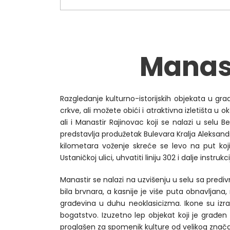
1
2
3
Manast
Razgledanje kulturno-istorijskih objekata u gr
crkve, ali možete obići i atraktivna izletišta u ok
ali i Manastir Rajinovac koji se nalazi u sel
predstavlja produžetak Bulevara Kralja Aleksand
kilometara voženje skreće se levo na put koj
Ustaničkoj ulici, uhvatiti liniju 302 i dalje instruk
Manastir se nalazi na uzvišenju u selu sa predi
bila brvnara, a kasnije je više puta obnavljan
građevina u duhu neoklasicizma. Ikone su izr
bogatstvo. Izuzetno lep objekat koji je građe
proglašen za spomenik kulture od velikog znača