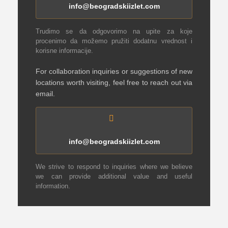
info@beogradskiizlet.com
Trudimo se da odgovorimo na upite za koje
procenimo da možemo pružiti dodatnu vrednost i
korisne informacije.
For collaboration inquiries or suggestions of new
locations worth visiting, feel free to reach out via
email.
info@beogradskiizlet.com
We strive to respond to inquiries where we believe
we can provide additional value and useful
information.