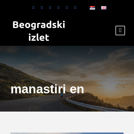
Tag
manastiri en