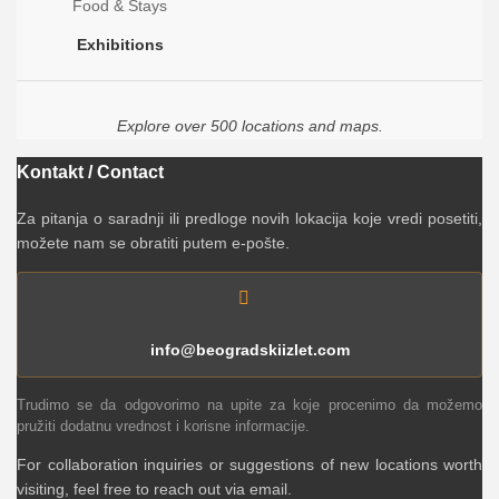
Food & Stays
Exhibitions
Explore over 500 locations and maps.
Kontakt / Contact
Za pitanja o saradnji ili predloge novih lokacija koje vredi posetiti,
možete nam se obratiti putem e-pošte.
info@beogradskiizlet.com
Trudimo se da odgovorimo na upite za koje procenimo da možemo
pružiti dodatnu vrednost i korisne informacije.
For collaboration inquiries or suggestions of new locations worth
visiting, feel free to reach out via email.