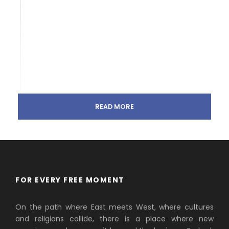
READ MORE
FOR EVERY FREE MOMENT
On the path where East meets West, where cultures
and religions collide, there is a place where new