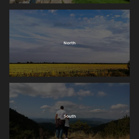
North
Područje Banovog brda i njegova okolina su
uglavnom poznati po tome što se na ovom
području nalaze poznata izletišta pošto je u ovom
kraju priroda Beograda prelepa. Ali ne treba
zaboraviti da se ovde nalaze i poznati kulturno-
South
istorijski spomenici, stare kuće u Beogradu,
renomirani restorani koji su podjednako važni za
turizam u Beogradu i njegovo dalje jačanje.