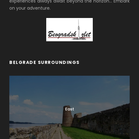
experiences always await beyond the horizon… Embark
on your adventure.
BELGRADE SURROUNDINGS
East