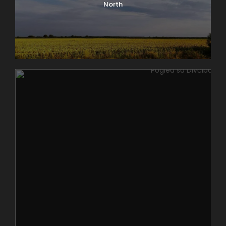
North
ovo je vrlo lepo mesto za kratki izlet i predah u svako
doba dana. Odmah uz plato nalazi se Karađorđev
spomenik koga je podigao sin Karađorđa, Aleksandar
u čast svim saborcima svoga oca, a koji predstavlja
prvi javni spomenik u Beogradu. Na platou se tokom
godine održava više manifestacija i događaja, a
verovatno najpoznatija i najposećenija je „Božićno
seoce kod Hrama“ kada se uoči božićnih praznika
ovde okuplja veliki broj sugrađana i turista. U
narednom periodu je najavljena rekonstrukcija
Svetosavskog platoa koji bi trebalo da ovu površinu
pretvori u još lepše mesto.
Ovde parkovi Beograda imaju jednu veću zelenu
površinu u centru grada sa prijatnom mikroklimom u
kojoj mogu naći spas i po najtoplijim letnjim danima
i noćima u gradu, pošto se na Svetosavski plato
prema Autokomandi nastavlja Karađorđev park.
Naziv je dobio po voždu Karađorđu koji je baš na
ovom mestu postavio logor za vreme opsade