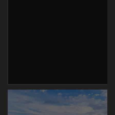
obilazak. Jedna od najatraktivnijih građevina u gradu
koja privlači ogroman broj posetilaca tokom cele
godine je
Hram Svetog Save
na
Vračaru
. Ova
monumentalna građevina je postala naročito
popularna posle rekonstrukcije i završetka radova na
unutrašnjoj dekoraciji, gde se prikazala u punom
sjaju koji tek sada privlači pažnju. Ono što dodatno
doprinosi lepoti hrama je njegov spoljašnji izgled, ali i
zelene površine koje ga okružuju i dodatno ističu
njegovu lepotu.
Od glavnog ulaza i hrama protežu se dve fontane
koje su posebno interesantne u večernjim satima
kada su osvetljene raznim bojama, a ispred i oko
najvećeg srpskog pravoslavnog hrama prostiru se
sređene travnate površine sa dosta drveća,
ukrasnog žbunja i raznobojnog cvećem. Na
Svetosavskom platou postoji i veći broj klupa na
kojima se možete odmoriti, a ceo kompleks je
osvetljen tako da je moguća i večernja šetnja, pa je