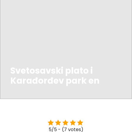
Svetosavski plato i
Karađorđev park en
5/5 - (7 votes)