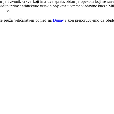
je i zvonik crkve koji ima dva sprata, zidan je opekom koji se savrš
e vidljiv primer arhitekture verskih objekata u vreme vladavine kneza M
lture.
a se pruža veličanstven pogled na
Dunav
i koji preporučujemo da obiđ