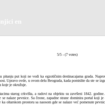
njici en
5/5 - (7 votes)
pitanju put koji ne vodi ka egzotičnim destinacajama grada. Naprotiv
ost. Upravo ovde, u ovom delu Beograda, kada pomislite da ste se izgub
a koje je okružuje.
tacima starog crkvišta, a radovi na objektu su završeni 1842. godine
e nalaze pevnice. Sa čeone, zapadne strane dominira portal koji je d
e ka oltarskom prostoru sa naosom gde se nalaze već pomenute pevnice