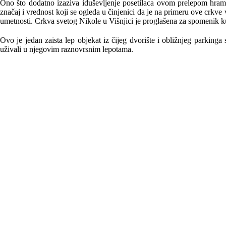
Ono što dodatno izaziva iduševljenje posetilaca ovom prelepom hramu 
značaj i vrednost koji se ogleda u činjenici da je na primeru ove crkv
umetnosti. Crkva svetog Nikole u Višnjici je proglašena za spomenik ku
Ovo je jedan zaista lep objekat iz čijeg dvorište i obližnjeg parking
uživali u njegovim raznovrsnim lepotama.