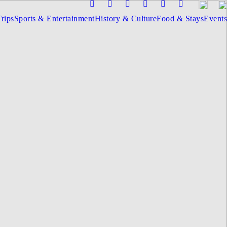
rips
Sports & Entertainment
History & Culture
Food & Stays
Events