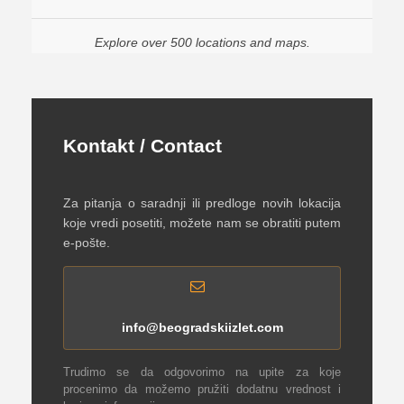
Explore over 500 locations and maps.
Kontakt / Contact
Za pitanja o saradnji ili predloge novih lokacija
koje vredi posetiti, možete nam se obratiti putem
e-pošte.
info@beogradskiizlet.com
Trudimo se da odgovorimo na upite za koje
procenimo da možemo pružiti dodatnu vrednost i