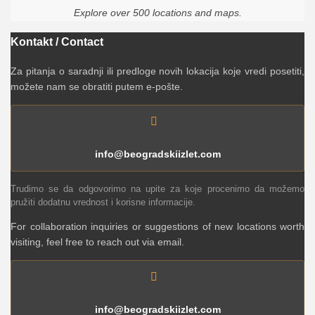
Explore over 500 locations and maps.
Kontakt / Contact
Za pitanja o saradnji ili predloge novih lokacija koje vredi posetiti,
možete nam se obratiti putem e-pošte.
info@beogradskiizlet.com
Trudimo se da odgovorimo na upite za koje procenimo da možemo
pružiti dodatnu vrednost i korisne informacije.
For collaboration inquiries or suggestions of new locations worth
visiting, feel free to reach out via email.
info@beogradskiizlet.com