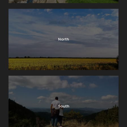
North
South
0
SHARES