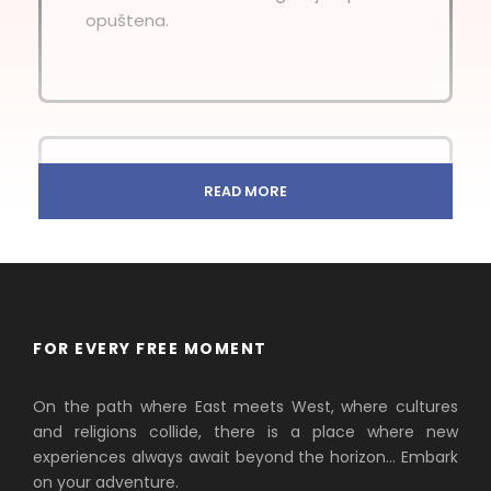
opuštena.
READ MORE
Vinarije i etno domaćinstva
FOR EVERY FREE MOMENT
a samo 30–60 minuta vožnje
N
On the path where East meets West, where cultures
od Beograda čekaju te etno
and religions collide, there is a place where new
domaćinstva i vinarije koje
experiences always await beyond the horizon… Embark
nude autentična vina, tradicionalnu
on your adventure.