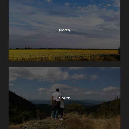
hladu, kaficu sa pogledom i
inspirativne razgovore.
Tiha mesta za čitanje
North
iblioteka na otvorenom u
B
Zvezdarskoj šumi? Paviljoni u
botaničkoj bašti? Klupice na
Kosančićevom vencu? Beograd ima
South
skrivena mesta koja knjigu čine boljom.
Idealno za solo izlete – u svetove
koji ne poznaju gužvu.