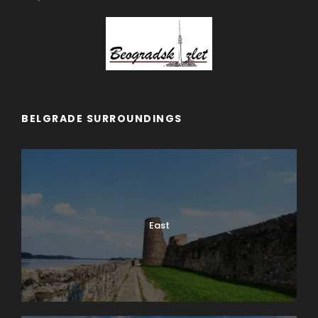
hranu i spokoj prirode.
Otkrij Srbiju iznutra – kroz gutljaj
tamjanike i zalogaj domaće pite.
Najlepši kafići u prirodi
BELGRADE SURROUNDINGS
Neki od najlepših kafića u Beogradu
East
nalaze se tik uz reke, u parkovima ili
skriveni u dvorištima starih vila.
Savršeni za lenje popodne u