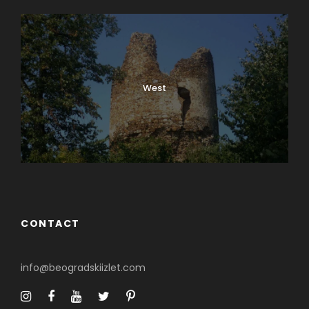
Ulični šoping i zanatske
pijace
West
orćolske i zemunske pijace,
D
dizajnerski buvljaci i
rukotvorine na Kalemegdanu
– Beograd nudi šoping sa karakterom.
CONTACT
Ovde ne kupuješ samo stvari, već
info@beogradskiizlet.com
priče – i suvenire koje nema niko
drugi.