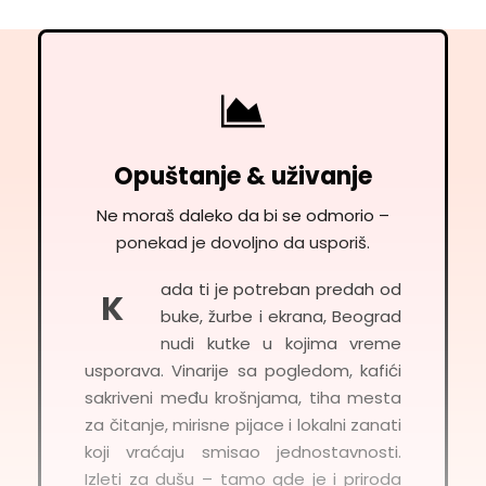
Opuštanje & uživanje
Ne moraš daleko da bi se odmorio –
ponekad je dovoljno da usporiš.
ada ti je potreban predah od
K
buke, žurbe i ekrana, Beograd
nudi kutke u kojima vreme
usporava. Vinarije sa pogledom, kafići
sakriveni među krošnjama, tiha mesta
za čitanje, mirisne pijace i lokalni zanati
koji vraćaju smisao jednostavnosti.
Izleti za dušu – tamo gde je i priroda