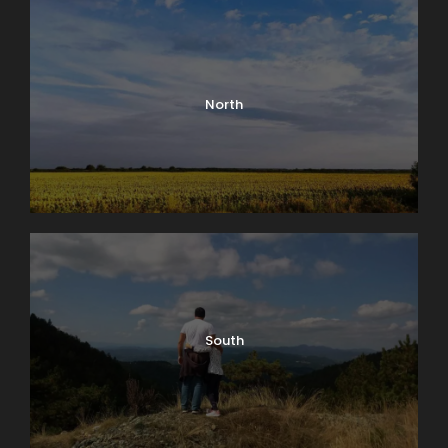
North
U svakom gradu i mestu sa bogatom istorijom i
tradicijom, u užem centru se nalaze skoro sve
najznačajnije znamenitosti, kulturno-istorijski
South
spomenici, zone za šoping i turističke atrakcije. I naš
glavni grad ne zaostaje za ostalim turističkim
metropolama pa je centar grada postao velika
pešačka zona sa pratećim sadržajima koji su bitni za
turizam u Srbiji i Beogradu. U skladu sa ovim, bogata i