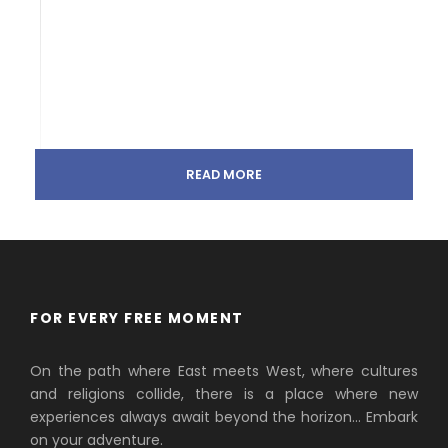
READ MORE
FOR EVERY FREE MOMENT
On the path where East meets West, where cultures
and religions collide, there is a place where new
experiences always await beyond the horizon… Embark
on your adventure.